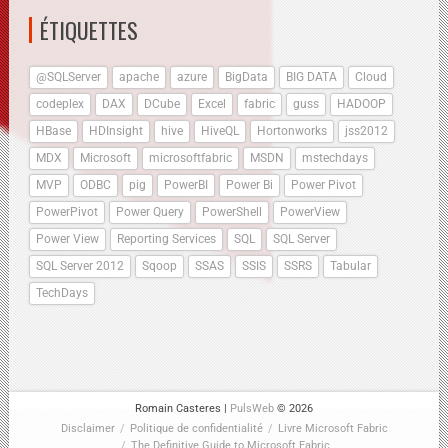
ÉTIQUETTES
@SQLServer
apache
azure
BigData
BIG DATA
Cloud
codeplex
DAX
DCube
Excel
fabric
guss
HADOOP
HBase
HDInsight
hive
HiveQL
Hortonworks
jss2012
MDX
Microsoft
microsoftfabric
MSDN
mstechdays
MVP
ODBC
pig
PowerBI
Power Bi
Power Pivot
PowerPivot
Power Query
PowerShell
PowerView
Power View
Reporting Services
SQL
SQL Server
SQL Server 2012
Sqoop
SSAS
SSIS
SSRS
Tabular
TechDays
Romain Casteres |
PulsWeb
© 2026
Disclaimer
/
Politique de confidentialité
/
Livre Microsoft Fabric
/
The Definitive Guide to Microsoft Fabric