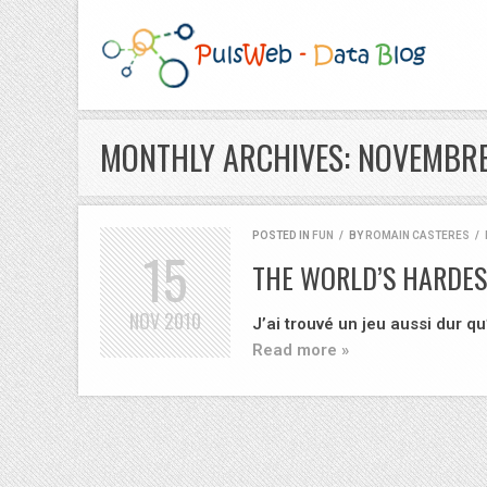
MONTHLY ARCHIVES: NOVEMBRE
POSTED IN
FUN
/
BY
ROMAIN CASTERES
/
15
THE WORLD’S HARDES
NOV
2010
J’ai trouvé un jeu aussi dur q
Read more »