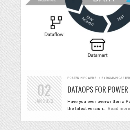
POSTED IN
POWER BI
/
BY
ROMAIN CASTE
02
DATAOPS FOR POWER 
JAN
2023
Have you ever overwritten a Po
the latest version…
Read more