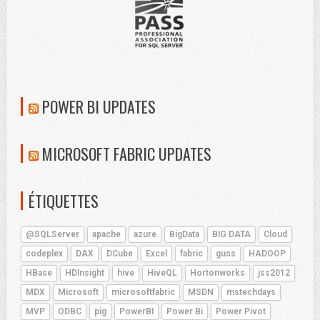
POWER BI UPDATES
MICROSOFT FABRIC UPDATES
ÉTIQUETTES
@SQLServer
apache
azure
BigData
BIG DATA
Cloud
codeplex
DAX
DCube
Excel
fabric
guss
HADOOP
HBase
HDInsight
hive
HiveQL
Hortonworks
jss2012
MDX
Microsoft
microsoftfabric
MSDN
mstechdays
MVP
ODBC
pig
PowerBI
Power Bi
Power Pivot