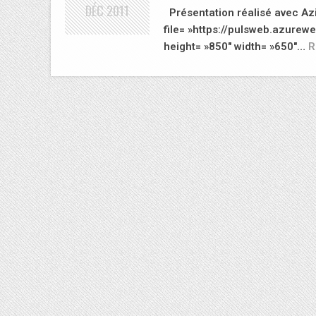
DÉC
2011
Présentation réalisé avec Azi
file= »https://pulsweb.azurew
height= »850″ width= »650″…
R