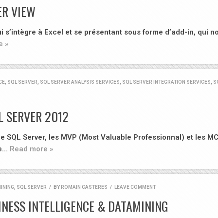
ER VIEW
 s’intègre à Excel et se présentant sous forme d’add-in, qui n
e »
CE
,
SQL SERVER
,
SQL SERVER ANALYSIS SERVICES
,
SQL SERVER INTEGRATION SERVICES
,
S
L SERVER 2012
SQL Server, les MVP (Most Valuable Professionnal) et les M
se…
Read more »
INING
,
SQL SERVER
/
BY
ROMAIN CASTERES
/
LEAVE COMMENT
INESS INTELLIGENCE & DATAMINING