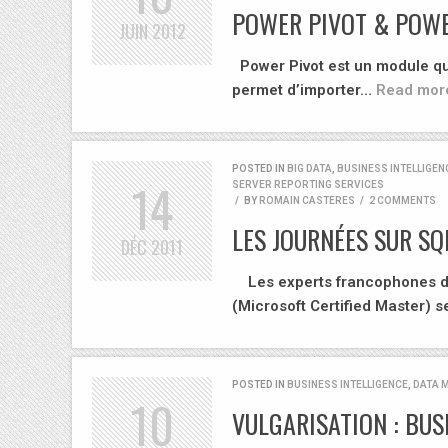
POWER PIVOT & POW
JUIN
2012
Power Pivot est un module qui
permet d’importer…
Read mor
POSTED IN
BIG DATA
,
BUSINESS INTELLIGEN
14
SERVER REPORTING SERVICES
/
BY
ROMAIN CASTERES
/
2 COMMENTS
LES JOURNÉES SUR SQ
DÉC
2011
Les experts francophones de 
(Microsoft Certified Master) 
POSTED IN
BUSINESS INTELLIGENCE
,
DATA M
10
VULGARISATION : BUS