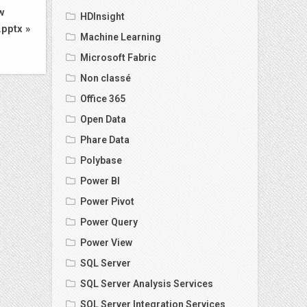
w
HDInsight
pptx »
Machine Learning
Microsoft Fabric
Non classé
Office 365
Open Data
Phare Data
Polybase
Power BI
Power Pivot
Power Query
Power View
SQL Server
SQL Server Analysis Services
SQL Server Integration Services