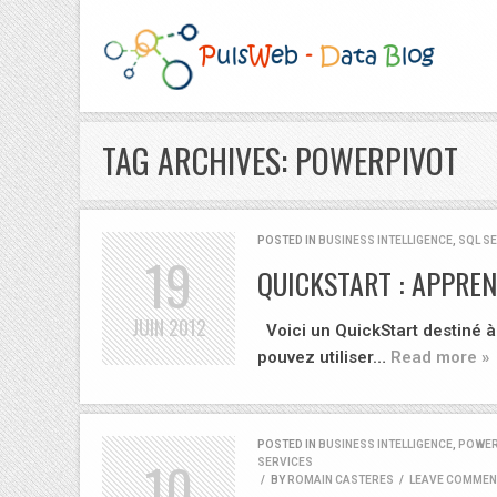
TAG ARCHIVES: POWERPIVOT
POSTED IN
BUSINESS INTELLIGENCE
,
SQL S
19
QUICKSTART : APPREN
JUIN
2012
Voici un QuickStart destiné à 
pouvez utiliser…
Read more »
POSTED IN
BUSINESS INTELLIGENCE
,
POWER
10
SERVICES
/
BY
ROMAIN CASTERES
/
LEAVE COMMEN