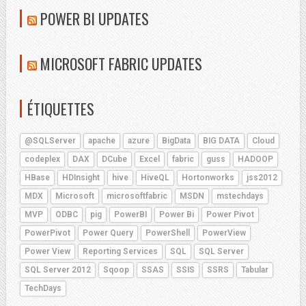
POWER BI UPDATES
MICROSOFT FABRIC UPDATES
ÉTIQUETTES
@SQLServer
apache
azure
BigData
BIG DATA
Cloud
codeplex
DAX
DCube
Excel
fabric
guss
HADOOP
HBase
HDInsight
hive
HiveQL
Hortonworks
jss2012
MDX
Microsoft
microsoftfabric
MSDN
mstechdays
MVP
ODBC
pig
PowerBI
Power Bi
Power Pivot
PowerPivot
Power Query
PowerShell
PowerView
Power View
Reporting Services
SQL
SQL Server
SQL Server 2012
Sqoop
SSAS
SSIS
SSRS
Tabular
TechDays