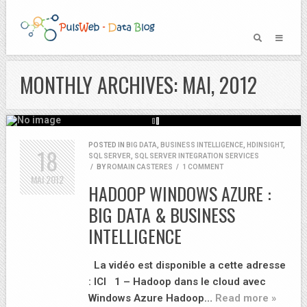
MONTHLY ARCHIVES: MAI, 2012
POSTED IN
BIG DATA
,
BUSINESS INTELLIGENCE
,
HDINSIGHT
,
18
SQL SERVER
,
SQL SERVER INTEGRATION SERVICES
/
BY
ROMAIN CASTERES
/
1 COMMENT
MAI
2012
HADOOP WINDOWS AZURE :
BIG DATA & BUSINESS
INTELLIGENCE
La vidéo est disponible a cette adresse
: ICI 1 – Hadoop dans le cloud avec
Windows Azure Hadoop…
Read more »