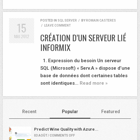
POSTED IN
SQL SERVER
/
BY
ROMAIN CASTERES
15
/
LEAVE COMMENT
CRÉATION D’UN SERVEUR LIÉ
MAI
2012
INFORMIX
1. Expression du besoin Un serveur
SQL (Microsoft) « Serv.A » dispose d’une
base de données dont certaines tables
sont identiques…
Read more »
Recent
Popular
Featured
Predict Wine Quality with Azure...
03 AOÛT / COMMENTS OFF