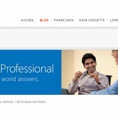
ACCUEIL
BLOG
PHARE DATA
DATA CHOUETTE
LIVR
QL SERVER
/
BY
ROMAIN CASTERES