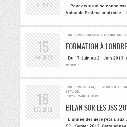
JUIL
2013
Pour ceux qui ne connaissen
Valuable Professional) vise…
POSTED IN
BUSINESS INTELLIGENCE
,
SQL S
15
FORMATION À LONDRE
MAI
2013
Du 17 Juin au 21 Juin 2013 j
more »
POSTED IN
BIG DATA
,
BUSINESS INTELLIGEN
18
SERVICES
/
BY
ROMAIN CASTERES
BILAN SUR LES JSS 20
DÉC
2012
L’année dernière j’étais aux
SQL Server 2012. Cette anné