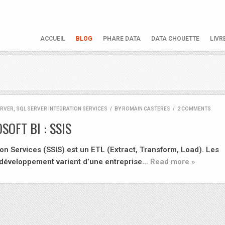
ACCUEIL
BLOG
PHARE DATA
DATA CHOUETTE
LIVR
ERVER
,
SQL SERVER INTEGRATION SERVICES
/
BY
ROMAIN CASTERES
/
2 COMMENTS
SOFT BI : SSIS
on Services (SSIS) est un ETL (Extract, Transform, Load). Les
 développement varient d’une entreprise…
Read more »