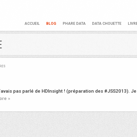
ACCUEIL
BLOG
PHARE DATA
DATA CHOUETTE
LIVR
E
RES
’avais pas parlé de HDInsight ! (préparation des #JSS2013). Je
ore »