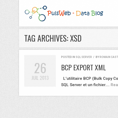
TAG ARCHIVES: XSD
POSTED IN
SQL SERVER
/
BY
ROMAIN CAS
26
BCP EXPORT XML
JUIL
2013
L’utilitaire BCP (Bulk Copy 
SQL Server et un fichier.…
Rea