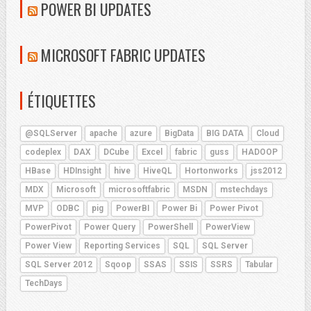
POWER BI UPDATES
MICROSOFT FABRIC UPDATES
ÉTIQUETTES
@SQLServer
apache
azure
BigData
BIG DATA
Cloud
codeplex
DAX
DCube
Excel
fabric
guss
HADOOP
HBase
HDInsight
hive
HiveQL
Hortonworks
jss2012
MDX
Microsoft
microsoftfabric
MSDN
mstechdays
MVP
ODBC
pig
PowerBI
Power Bi
Power Pivot
PowerPivot
Power Query
PowerShell
PowerView
Power View
Reporting Services
SQL
SQL Server
SQL Server 2012
Sqoop
SSAS
SSIS
SSRS
Tabular
TechDays