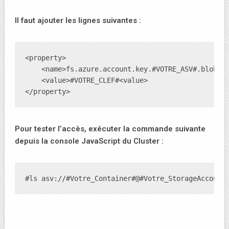
Il faut ajouter les lignes suivantes :
<property>

    <name>fs.azure.account.key.#VOTRE_ASV#.blob.co
    <value>#VOTRE_CLEF#<value>

</property>
Pour tester l’accès, exécuter la commande suivante
depuis la console JavaScript du Cluster :
#ls asv://#Votre_Container#@#Votre_StorageAccount