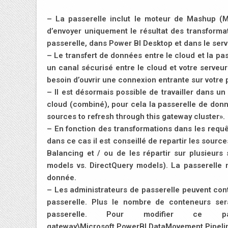
– La passerelle inclut le moteur de Mashup (M,
d’envoyer uniquement le résultat des transform
passerelle, dans Power BI Desktop et dans le serv
– Le transfert de données entre le cloud et la p
un canal sécurisé entre le cloud et votre serveu
besoin d’ouvrir une connexion entrante sur votre 
– Il est désormais possible de travailler dans
cloud (combiné), pour cela la passerelle de donnée
sources to refresh through this gateway cluster».
– En fonction des transformations dans les requêt
dans ce cas il est conseillé de repartir les sourc
Balancing et / ou de les répartir sur plusieur
models vs. DirectQuery models). La passerelle 
donnée.
– Les administrateurs de passerelle peuvent con
passerelle. Plus le nombre de conteneurs ser
passerelle. Pour modifier ce par
gateway\Microsoft.PowerBI.DataMovement