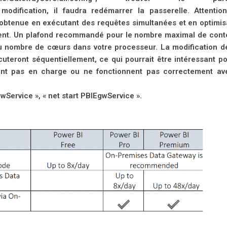
odification, il faudra redémarrer la passerelle. Attentio
té obtenue en exécutant des requêtes simultanées et en optimis
sent. Un plafond recommandé pour le nombre maximal de con
du nombre de cœurs dans votre processeur. La modification d
écuteront séquentiellement, ce qui pourrait être intéressant p
ent pas en charge ou ne fonctionnent pas correctement av
wService », « net start PBIEgwService ».