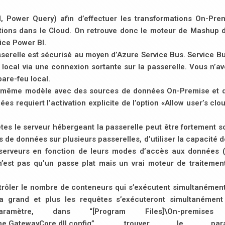
 Power Query) afin d’effectuer les transformations On-Pre
ations dans le Cloud. On retrouve donc le moteur de Mashup 
ice Power BI.
asserelle est sécurisé au moyen d’Azure Service Bus. Service B
r local via une connexion sortante sur la passerelle. Vous n’a
pare-feu local.
 un même modèle avec des sources de données On-Premise et 
s requiert l’activation explicite de l’option «Allow user’s clo
es le serveur hébergeant la passerelle peut être fortement sol
es de données sur plusieurs passerelles, d’utiliser la capacité 
s serveurs en fonction de leurs modes d’accès aux données 
n’est pas qu’un passe plat mais un vrai moteur de traitemen
trôler le nombre de conteneurs qui s’exécutent simultanément
a grand et plus les requêtes s’exécuteront simultanément 
amètre, dans “[Program Files]\On-premises
.Pipeline.GatewayCore.dll.config”, trouver le par