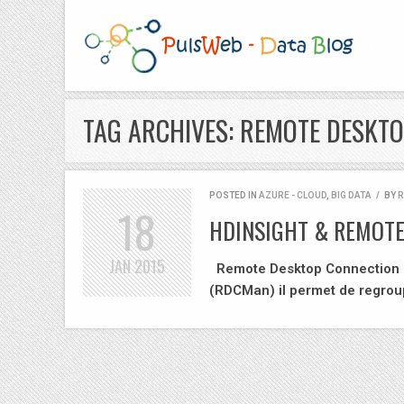
TAG ARCHIVES: REMOTE DESKT
POSTED IN
AZURE - CLOUD
,
BIG DATA
/
BY
R
18
HDINSIGHT & REMOT
JAN
2015
Remote Desktop Connection M
(RDCMan) il permet de regro